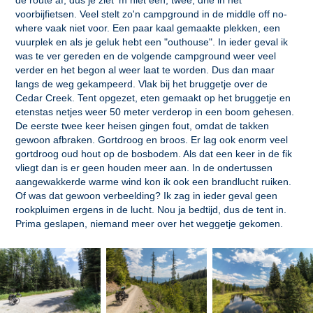
de route af, dus je ziet 'm niet één, twee, drie in het
voorbijfietsen. Veel stelt zo'n campground in de middle off no-
where vaak niet voor. Een paar kaal gemaakte plekken, een
vuurplek en als je geluk hebt een "outhouse". In ieder geval ik
was te ver gereden en de volgende campground weer veel
verder en het begon al weer laat te worden. Dus dan maar
langs de weg gekampeerd. Vlak bij het bruggetje over de
Cedar Creek. Tent opgezet, eten gemaakt op het bruggetje en
etenstas netjes weer 50 meter verderop in een boom gehesen.
De eerste twee keer heisen gingen fout, omdat de takken
gewoon afbraken. Gortdroog en broos. Er lag ook enorm veel
gortdroog oud hout op de bosbodem. Als dat een keer in de fik
vliegt dan is er geen houden meer aan. In de ondertussen
aangewakkerde warme wind kon ik ook een brandlucht ruiken.
Of was dat gewoon verbeelding? Ik zag in ieder geval geen
rookpluimen ergens in de lucht. Nou ja bedtijd, dus de tent in.
Prima geslapen, niemand meer over het weggetje gekomen.