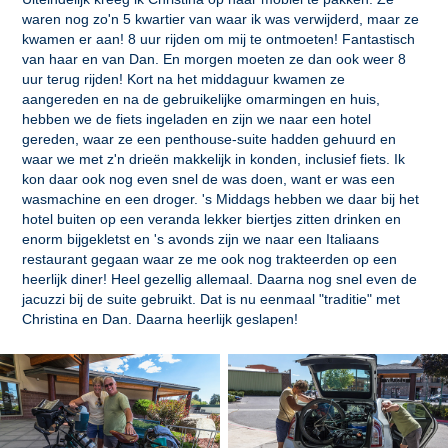
waren nog zo'n 5 kwartier van waar ik was verwijderd, maar ze
kwamen er aan! 8 uur rijden om mij te ontmoeten! Fantastisch
van haar en van Dan. En morgen moeten ze dan ook weer 8
uur terug rijden! Kort na het middaguur kwamen ze
aangereden en na de gebruikelijke omarmingen en huis,
hebben we de fiets ingeladen en zijn we naar een hotel
gereden, waar ze een penthouse-suite hadden gehuurd en
waar we met z'n drieën makkelijk in konden, inclusief fiets. Ik
kon daar ook nog even snel de was doen, want er was een
wasmachine en een droger. 's Middags hebben we daar bij het
hotel buiten op een veranda lekker biertjes zitten drinken en
enorm bijgekletst en 's avonds zijn we naar een Italiaans
restaurant gegaan waar ze me ook nog trakteerden op een
heerlijk diner! Heel gezellig allemaal. Daarna nog snel even de
jacuzzi bij de suite gebruikt. Dat is nu eenmaal "traditie" met
Christina en Dan. Daarna heerlijk geslapen!