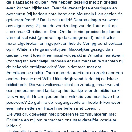
de slaapzak te kruipen. We hebben gezellig met z'n drietjes
even kunnen bijkletsen. Over de wederzijdse ervaringen en
avonturen (zij hadden nota bene een Mountain Lion gezien én
gefotografeerd!!!! Dat is echt uniek! Daarna gingen we weer
ons eigen weg. Zij met de voortzetting van de Tour en ik op
zoek naar Christina en Dan. Omdat ik niet precies de plannen
van dat stel wist (geen wifi op de campground) heb ik alles
maar afgebroken en ingepakt en heb de Campground verlaten
op in Whitefish te gaan ontbijten. Makkelijker gezegd dan
gedaan, want toen ik eenmaal volgepakt in Whitefish aankwam
(zondag in vakantietijd) stonden er rijen mensen te wachten bij
de bekende ontbijtstekkies! Wat is dat toch met dat
Amerikaanse ontbijt. Toen maar doorgefietst op zoek naar een
andere locatie met WiFi. Uiteindelijk vond ik dat bij de lokale
bibliotheek. Die was weliswaar dicht op zondag, maar we zat
een jongedame met laptop op het bankje voor de bibliotheek.
Dus vroeg ik: Hi, are you on their wifi? So you must have the
password? Ze gaf me de toegangscode en hopla ik kon weer
even internetten en FaceTime bellen met Loren....
Die was druk geweest met proberen te communiceren met
Christina en mij om te trachten ons naar dezelfde locatie te
leiden :)
Uiteindelijk kreeg ik Christina op haar mobiel te pakken. Ze