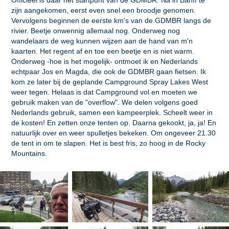
Officieel is daar het startpunt van de GDMBR. Na in Banff te
zijn aangekomen, eerst even snel een broodje genomen.
Vervolgens beginnen de eerste km's van de GDMBR langs de
rivier. Beetje onwennig allemaal nog. Onderweg nog
wandelaars de weg kunnen wijzen aan de hand van m'n
kaarten. Het regent af en toe een beetje en is niet warm.
Onderweg -hoe is het mogelijk- ontmoet ik en Nederlands
echtpaar Jos en Magda, die ook de GDMBR gaan fietsen. Ik
kom ze later bij de geplande Campground Spray Lakes West
weer tegen. Helaas is dat Campground vol en moeten we
gebruik maken van de "overflow". We delen volgens goed
Nederlands gebruik, samen een kampeerplek. Scheelt weer in
de kosten! En zetten onze tenten op. Daarna gekookt, ja, ja! En
natuurlijk over en weer spulletjes bekeken. Om ongeveer 21.30
de tent in om te slapen. Het is best fris, zo hoog in de Rocky
Mountains.