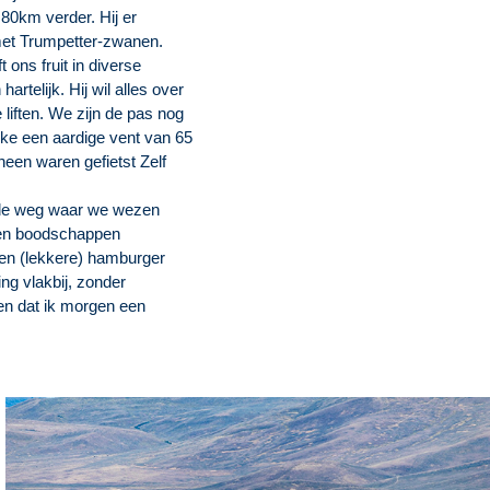
 80km verder. Hij er
et Trumpetter-zwanen.
ons fruit in diverse
rtelijk. Hij wil alles over
liften. We zijn de pas nog
ke een aardige vent van 65
heen waren gefietst Zelf
an de weg waar we wezen
een boodschappen
een (lekkere) hamburger
ng vlakbij, zonder
en dat ik morgen een