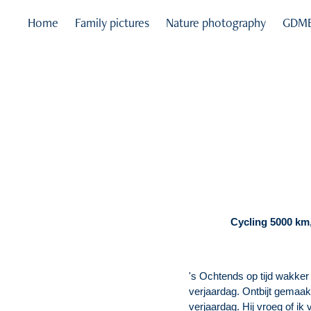
Home
Family pictures
Nature photography
GDM
Cycling 5000 km,
's Ochtends op tijd wakker
verjaardag. Ontbijt gemaa
verjaardag. Hij vroeg of ik 