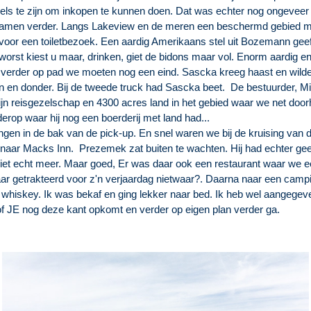
inkels te zijn om inkopen te kunnen doen. Dat was echter nog ongeveer
samen verder. Langs Lakeview en de meren een beschermd gebied m
voor een toiletbezoek. Een aardig Amerikaans stel uit Bozemann geeft 
orst kiest u maar, drinken, giet de bidons maar vol. Enorm aardig en ha
 verder op pad we moeten nog een eind. Sascka kreeg haast en wilde 
 en donder. Bij de tweede truck had Sascka beet. De bestuurder, Mi
ijn reisgezelschap en 4300 acres land in het gebied waar we net door
derop waar hij nog een boerderij met land had...
 gingen in de bak van de pick-up. En snel waren we bij de kruising v
naar Macks Inn. Prezemek zat buiten te wachten. Hij had echter g
niet echt meer. Maar goed, Er was daar ook een restaurant waar we 
r getrakteerd voor z'n verjaardag nietwaar?. Daarna naar een campi
 whiskey. Ik was bekaf en ging lekker naar bed. Ik heb wel aangegev
 of JE nog deze kant opkomt en verder op eigen plan verder ga.