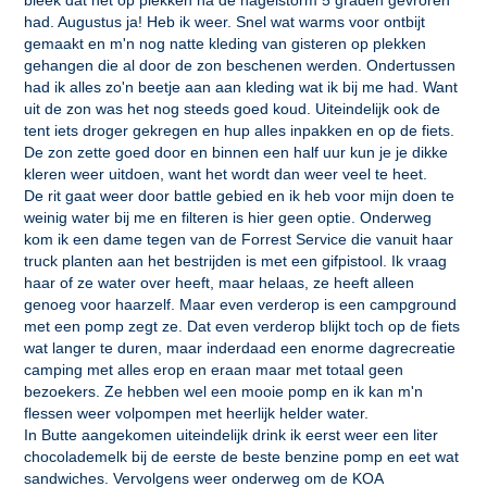
bleek dat het op plekken na de hagelstorm 5 graden gevroren
had. Augustus ja! Heb ik weer. Snel wat warms voor ontbijt
gemaakt en m'n nog natte kleding van gisteren op plekken
gehangen die al door de zon beschenen werden. Ondertussen
had ik alles zo'n beetje aan aan kleding wat ik bij me had. Want
uit de zon was het nog steeds goed koud. Uiteindelijk ook de
tent iets droger gekregen en hup alles inpakken en op de fiets.
De zon zette goed door en binnen een half uur kun je je dikke
kleren weer uitdoen, want het wordt dan weer veel te heet.
De rit gaat weer door battle gebied en ik heb voor mijn doen te
weinig water bij me en filteren is hier geen optie. Onderweg
kom ik een dame tegen van de Forrest Service die vanuit haar
truck planten aan het bestrijden is met een gifpistool. Ik vraag
haar of ze water over heeft, maar helaas, ze heeft alleen
genoeg voor haarzelf. Maar even verderop is een campground
met een pomp zegt ze. Dat even verderop blijkt toch op de fiets
wat langer te duren, maar inderdaad een enorme dagrecreatie
camping met alles erop en eraan maar met totaal geen
bezoekers. Ze hebben wel een mooie pomp en ik kan m'n
flessen weer volpompen met heerlijk helder water.
In Butte aangekomen uiteindelijk drink ik eerst weer een liter
chocolademelk bij de eerste de beste benzine pomp en eet wat
sandwiches. Vervolgens weer onderweg om de KOA