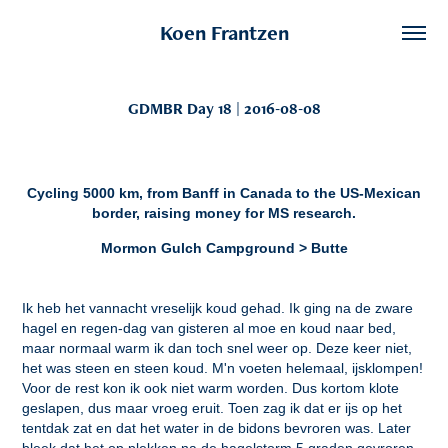
Koen Frantzen
GDMBR Day 18 | 2016-08-08
Cycling 5000 km, from Banff in Canada to the US-Mexican
border, raising money for MS research.
Mormon Gulch Campground > Butte
Ik heb het vannacht vreselijk koud gehad. Ik ging na de zware
hagel en regen-dag van gisteren al moe en koud naar bed,
maar normaal warm ik dan toch snel weer op. Deze keer niet,
het was steen en steen koud. M'n voeten helemaal, ijsklompen!
Voor de rest kon ik ook niet warm worden. Dus kortom klote
geslapen, dus maar vroeg eruit. Toen zag ik dat er ijs op het
tentdak zat en dat het water in de bidons bevroren was. Later